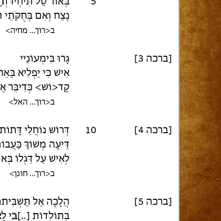
5
בְּאוֹר טַל תִּיחְיוּ וְ
תִ
נֶצַח וְאִם בְּחֻקֹּתַי תּ
ב<רוך... מחיה>
[ברכה 3]
גָּרוּ בִּימְעוֹנַיי
אִישׁ כִּי יַפְלִיא בֵּ
קָד<וֹשׁ> כְּדִיבֵּר אֶ
ב<רוך... האל>
[ברכה 4]
10
דְּרוֹשׁ נוֹחֲלֵי דָּתוֹת
דֵּיעָה מְשׁוֹךְ כַּעֲבו
לְאִישׁ עַל דִּגְלוֹ בְּא
ב<רוך... חונן>
[ברכה 5]
הֲלָכָה אַל תַּשְׁבִּיתוּ
בְּתוֹלְדוֹת [..]
ב
י לָ