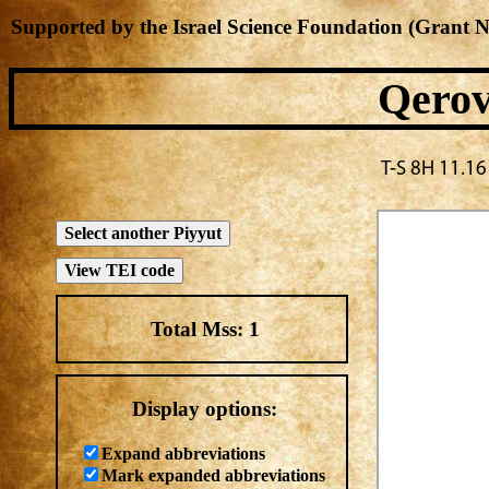
Supported by the Israel Science Foundation (Grant 
Qerov
Total Mss:
1
Display options:
Expand abbreviations
Mark expanded abbreviations