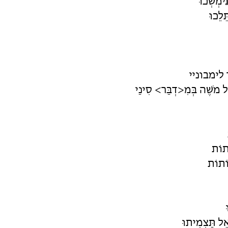
ימְשְׁכוּ
ֵלֵכוּ
אֵר לימבוניי
ל מֹשֶׁה בְּמִ<דְבַּר> סִינַי
ֹתוֹת
וֹתוֹת
אֵל תַּצְמִיתוּ