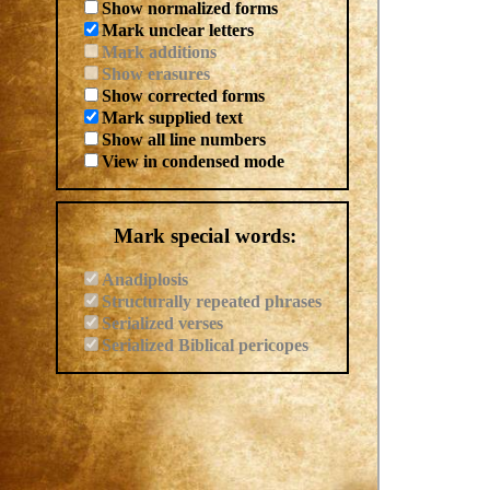
Show normalized forms
Mark unclear letters
Mark additions
Show erasures
Show corrected forms
Mark supplied text
Show all line numbers
View in condensed mode
Mark special words:
Anadiplosis
Structurally repeated phrases
Serialized verses
Serialized Biblical pericopes