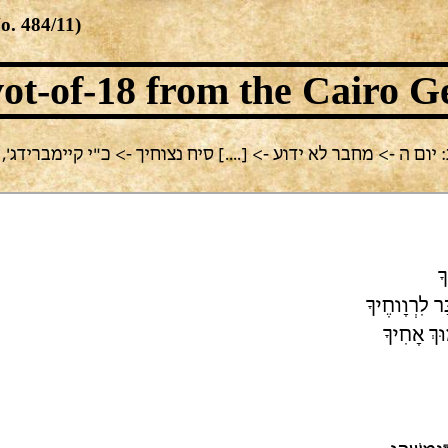
No.
484/11
)
ot-of-18
from the Cairo G
ם ה -> מחבר לא ידוע -> [....] סיח נצוחיך -> כ"י קיימברידג', T-S 8H 11.16
ָ
ָר לִרְוָוחֶיךָ
וּךְ אָחִיךָ