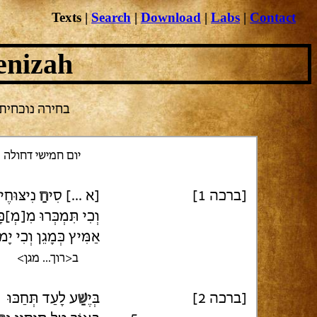
Texts
|
Search
|
Download
|
Labs
|
Contact
enizah
בחירה נוכחית: יו
יום חמישי דחולה
[ברכה 1]
[א ...] סִי
חַ
נִיצּוּחֶיך
וְכִי תִּמְכְּרוּ מִ[מְ]כּ
אַמִּיץ כְּמָגֵן וְכִי יָמ
ב<רוך... מגן>
[ברכה 2]
בְּיֶ
שַׁ
ע לָעַד תְּחַכּוּ