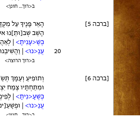
ב<רוך... חונן>
[ברכה 5]
הָאֵר פָּנֶיךָ עַל מִקְדָּ
הָשֵׁב שְׁב[וּתֵ]נוּ אל
כְּשֶׁ<עָנִיתָ>
| לְאַהֲר
20
עֲנֵ<נוּ>
| וַהֲשִׁיבֵנו
ב<רוך הרוצה>
[ברכה 6]
וְתוֹפִיעַ וְעַמָּךְ תְּשַׂ
וּמִתַּחְתָּיו צֶמַח יִצ
כְּשֶׁעָ<נִיתָ>
| לְפִינ
עֲנֵ<נוּ>
| וּפְשָׁעֵ[ינ
ב<רוך... חנון>
[ברכה 7]
25
זַעֲקֵינוּ קְשׁוֹב מִשְּׁ