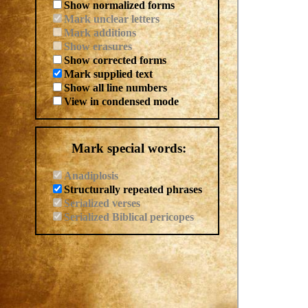
Show normalized forms
Mark unclear letters
Mark additions
Show erasures
Show corrected forms
Mark supplied text
Show all line numbers
View in condensed mode
Mark special words:
Anadiplosis
Structurally repeated phrases
Serialized verses
Serialized Biblical pericopes