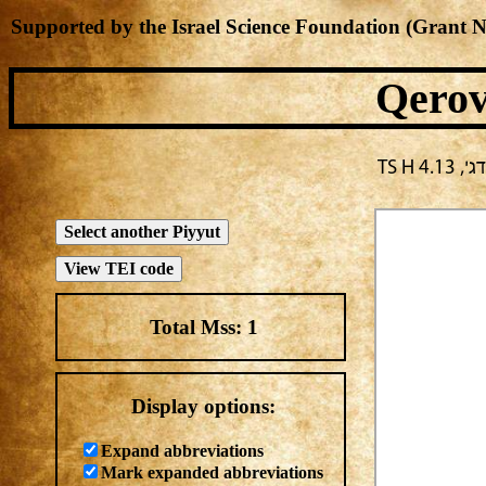
Supported by the Israel Science Foundation (Grant 
Qerov
TS H
Total Mss:
1
Display options:
Expand abbreviations
Mark expanded abbreviations