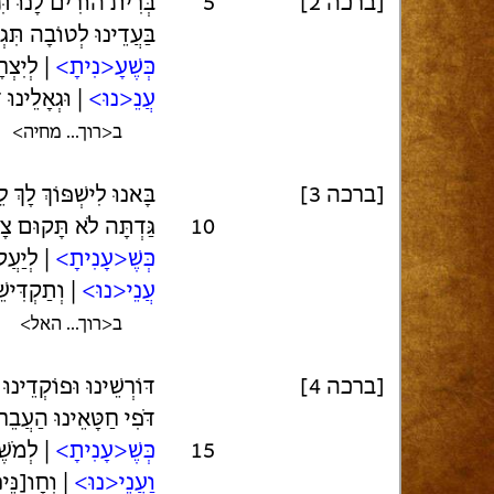
[ברכה 2]
5
בְּרִית הוֹרִים לָנוּ תּ
בַּעֲדֵינוּ לְטוֹבָה תִּג
כְּשֶׁעָ<נִיתָ>
| לְיִצְ
עֲנֵ<נוּ>
| וּגְאָלֵינוּ
ב<רוך... מחיה>
[ברכה 3]
בָּאנוּ לִישְׁפּוֹךְ לָךְ ל
10
גַּדְתָּה לֹא תָּקוּם צָ
כְּשֶׁ<עָנִיתָ>
| לְיַעֲ
עֲנֵי<נוּ>
| וְתַקְדִּיש
ב<רוך... האל>
[ברכה 4]
דּוֹרְשֵׁינוּ וּפוֹקְדֵינוּ
דֹּפִי חַטָּאֵינוּ הַעֲבֵר
15
כְּשֶׁ<עָנִיתָ>
| לְמֹשׁ
וַעֲנֵי<נוּ>
| וְחָו[נֵּ