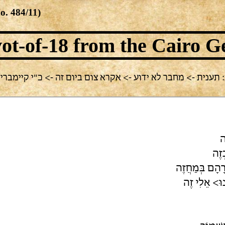
No.
484/11
)
ot-of-18
from the Cairo G
ענית -> מחבר לא ידוע -> אקרא צום ביום זה -> כ"י קיימברידג',  4.13
ה
ְזֶה
רָהָם בְּמַחֲזֶה
נוּ> אֵלִי זֶה