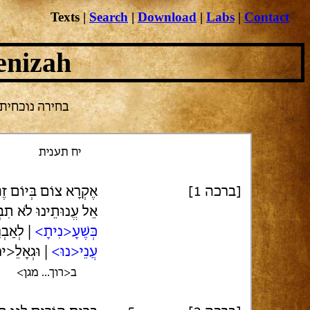
Texts
|
Search
|
Download
|
Labs
|
Contact
enizah
בחירה נוכחית: ת
יח תענית
[ברכה 1]
אֶקְרָא צוֹם בְּיוֹם זֶ
אֵל עֱנוּתֵינוּ לֹא תִב
כְּשֶׁעָ<נִיתָ>
| לְאַבְ
עֲנֵי<נוּ>
| וּגְאָלֵ<י
ב<רוך... מגן>