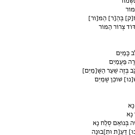
ִשְׁמוֹר
ְמוֹר
חָ[ק] בְּהַ[ר] הַמּ[וֹר]
 דּוֹד צְרוֹר הַמּוֹר
ֵב כָּמַיִם
רָה פַּעֲמַיִם
קֹב בְּזֶה שַׁעַר הַשָּׁ[מַיִם]
ֵׁ[נוּ] שׁוֹכֵן שָׁמַיִם
 נָא
 נָא
ֶה בְּנוֹאַם סְלַח נָא
ינוּ] דַּעַ[ת וּתְ]בוּנָה