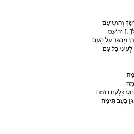
שָׁךְ וְהוֹשִׁיעָם
[..] וְרוֹעָם
ֹן וַיְּכַפֵּר עַל הָעָם
ּ לְעֵינֵי כָל עַם
מַּח
ְמַח
ְחָס כְּלָקַח רוֹמַח
וּ] כָּעָב תִּימַּח
מֵי מָעוֹן