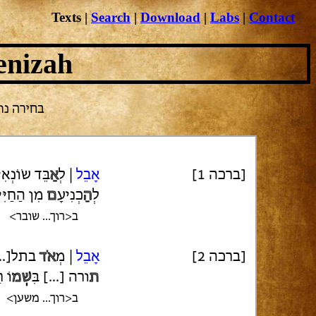
Texts
|
Search
|
Download
|
Labs
|
Contact
enizah
NA 3668.13
[ברכה 1]
אָבֵל
| לְ
אַ
בֵּד שׂוֹנְאִ
לְ
הַ
כְנִיעָ
ם
מִן הַחַיִּ
ב<רוך... שובר>
[ברכה 2]
אָבֵל
| מְ
אֹד
בת[..]
ת
ורה [...] בִּ
שְׁמ
וֹ ח
ב<רוך... משען>