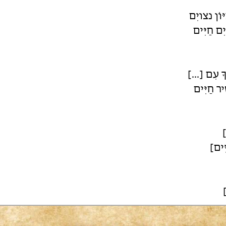
יּוֹן נצויִם
ִם חַיִּים
| לְקְךָ עִם
[...] [ִים
|
[.. ם
|