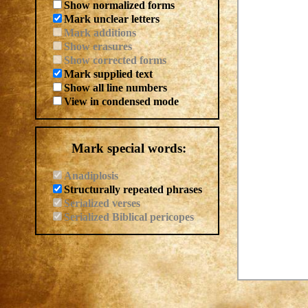
Show normalized forms
Mark unclear letters
Mark additions
Show erasures
Show corrected forms
Mark supplied text
Show all line numbers
View in condensed mode
Mark special words:
Anadiplosis
Structurally repeated phrases
Serialized verses
Serialized Biblical pericopes