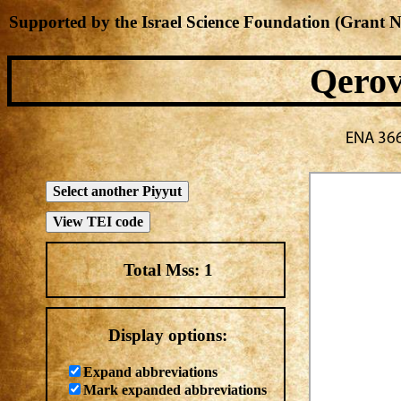
Supported by the Israel Science Foundation (Grant 
Qerov
Total Mss:
1
Display options:
Expand abbreviations
Mark expanded abbreviations