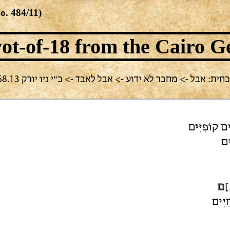
No.
484/11
)
ot-of-18
from the Cairo G
בחירה נוכחית: אבל -> מחבר לא ידוע -> אבל לאבד -> כ"י ניו יורק E
ים קוֹפִיִּ
י
ם
ים
ל
ם
ַיִּים