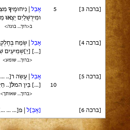
מִצִּ
ךָ
| נִיחוּמֶי
אָבֵל
5
[ברכה 3]
וּמִירֻשָׁלַיִם יֵצְ
אוּ
מַי
ב<רוך... בונה>
[ברכה 4]
אָבֵל
שְׂמַח בְּחֶ [...]
יַ]שְׁמִיעֵים שִׁיר חַיּ
<ברוך... שומע>
[ברכה 5]
אָבֵל
 עֲשֵׂה ר[.. ...]
חַיִּי]
ל
[...] בֵּין המ
10
<ברוך... שאותך>
[ברכה 6]
[אָבֵ]ל
 פ[... ... ...]