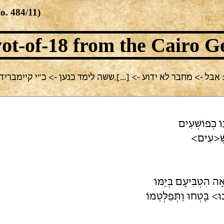
No.
484/11
)
ot-of-18
from the Cairo G
ל -> מחבר לא ידוע -> [...] ששה לימד כנען -> כ"י קיימברידג' S NS 89.5
וֹ כְּפוֹשְׁעִים
רְשָׁ<עִים>
 הִטְבִּיעָם בְּיַמּוֹ
ּ> בָּטְחוּ וַתְּפַלְּטֵמוֹ