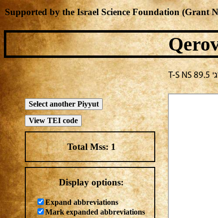
Supported by the Israel Science Foundation (Grant 
Qerov
T-
Total Mss:
1
Display options:
Expand abbreviations
Mark expanded abbreviations