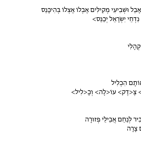
ֵל וּשְׁבִיעִי מְקִילִּים אֶבְלוֹ אֶצְלוֹ בְּהִיכָּנֵס
 נִדְחֵי יִשְׂרָאֵל יְכַנֵּס>
קְהָלִי
ְאוֹתָם הִכְלִיל
ֵי> צֶ<דֶק> עוֹ<לָה> וְכָ<לִיל>
בִיר לְנַחֵם אֲבֵילֵי פְּזוּרָה
ם צָרָה