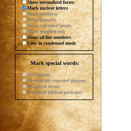
Show normalized forms
Mark unclear letters
Mark additions
Show erasures
Show corrected forms
Mark supplied text
Show all line numbers
View in condensed mode
Mark special words:
Anadiplosis
Structurally repeated phrases
Serialized verses
Serialized Biblical pericopes