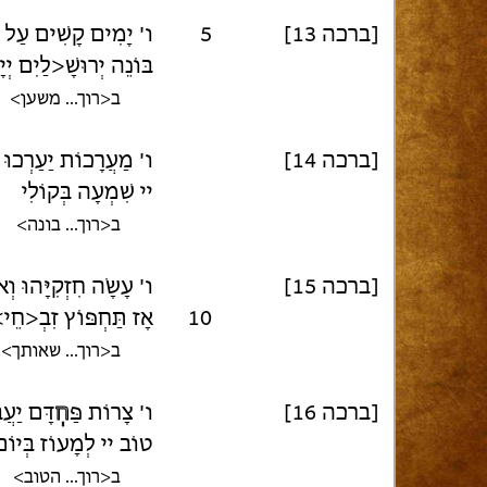
[ברכה 13]
5
ו' יָמִים קָשִׁים עַל אָב
בּוֹנֵה יְרוּשָׁ<לַיִם יְיָ
ב<רוך... משען>
[ברכה 14]
ו' מַעֲרָכוֹת יַעַרְכוּ 
יי שִׁמְעָה בְּקוֹלִי
ב<רוך... בונה>
[ברכה 15]
ו' עָשָׂה חִזְקִיָּהוּ ו
10
אָז תַּחְפּוֹץ זִבְ<ח
ב<רוך... שאותך>
[ברכה 16]
ו' צָרוֹת פַּ
חְ
דָּם יַעֲ
טוֹב יי לְמָעוֹז בְּיוֹ
ב<רוך... הטוב>