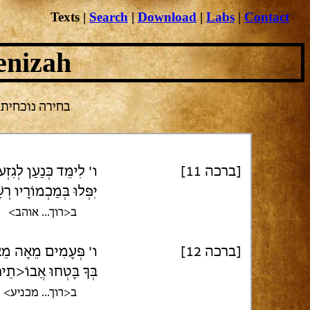
Texts
|
Search
|
Download
|
Labs
|
Contact
enizah
בחירה נוכחית: אב
[ברכה 11]
ו' לִימֵּד כְּנַעַן לְגִזְע
יִפְּלוּ בְּמַכְמוֹרָיו 
ב<רוך... אוהב>
[ברכה 12]
ו' פְּעָמִים מֵאָה מֵאָה
בְּךָ בָּטְחוּ אֲבוֹ<תֵינו
ב<רוך... מכניע>