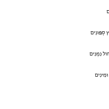
ם
ֵץ סְ
פ
וּנִים
וֹל נִמְנִים
וּמִינִים
ֹת וּבָנִים