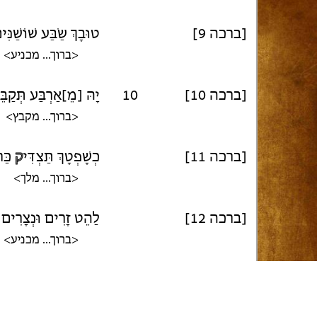
[ברכה 9]
טוּבָךְ שַׂבַּע שׁוֹשַׁנִּי
<ברוך... מכניע>
[ברכה 10]
10
יָהּ [מֵ]אַרְבַּע תְּקַבּ
<ברוך... מקבץ>
[ברכה 11]
כְשָׁפְטָךְ תַּצְדִּי
ק
כַּח
<ברוך... מלך>
[ברכה 12]
לַהֵט זָרִים וּנְצָרִים 
<ברוך... מכניע>
[ברכה 13]
מִבְטָח תִּהְיֶה לְאָבו
<ברוך... משען>