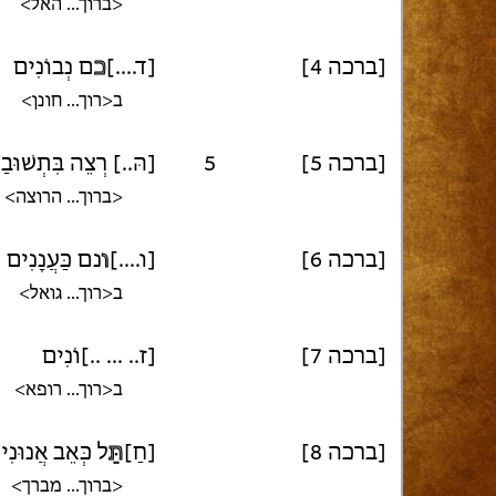
<ברוך... האל>
[ברכה 4]
[ד....]
כ
ם נְבוֹנִים
ב<רוך... חונן>
[ברכה 5]
5
[הּ..] רְצֵה בִּתְשׁוּבַ
<ברוך... הרוצה>
[ברכה 6]
[ו....]
ו
נם כַּעֲנָנִים
ב<רוך... גואל>
[ברכה 7]
[ז.. ... ..]וֹנִים
ב<רוך... רופא>
[ברכה 8]
[חַ]
תֵּ
ל כְּאֵב אֲנוּנִי
<ברוך... מברך>