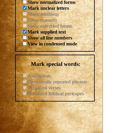
Show normalized forms
Mark unclear letters
Mark additions
Show erasures
Show corrected forms
Mark supplied text
Show all line numbers
View in condensed mode
Mark special words:
Anadiplosis
Structurally repeated phrases
Serialized verses
Serialized Biblical pericopes