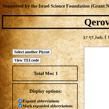
Supported by the Israel Science Foundation (Grant 
Qerov
Total Mss:
1
Display options:
Expand abbreviations
Mark expanded abbreviations