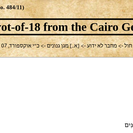
No.
484/11
)
ot-of-18
from the Cairo G
-> מחבר לא ידוע -> [א..] מגן גנונים -> כ"י אוקספורד, heb. f. 107, דף 37
נִּים