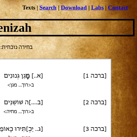
Texts
|
Search
|
Download
|
Labs
|
Contact
enizah
בחירה נוכחית: חול 
[ברכה 1]
[א..]
מָ
גֵן גְּנוּנִים
ב<רוך... מגן>
[ברכה 2]
[ב....]ה שׁוֹשַׁנִּים
ב<רוך... מחיה>
[ברכה 3]
[ג.. יַכְ]תִּירוּ כָּאוֹפַ