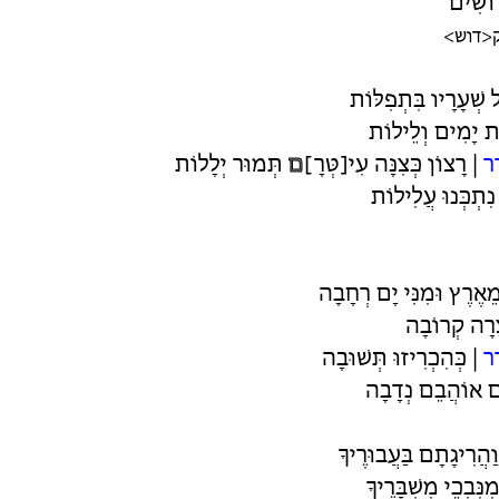
וֹשִׁים
ק<דוש>
ל שְׁעָרָיו בִּתְפִלּוֹת
ֶת יָמִים וְלֵילוֹת
ָר
| רָצוֹן כְּצִנָּה עִי[טְּרָ]
ם
תְּמוּר יְלָלוֹת
 נִתְכְּנוּ עֲלִילוֹת
מֵאֶרֶץ וּמִנִּי יָם רְחָבָה
ָרָה קְרוֹבָה
דָר
| כְּהִכְרִיזוּ תְּשׁוּבָה
ם אוֹהֲבֵם נְדָבָה
ַהֲרִיגָתָם בַּעֲבוּרֶיךָ
ִּבְכֵי מִשְׁבָּרֶיךָ