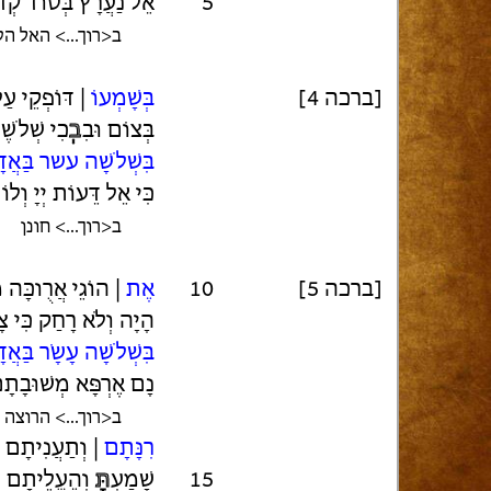
5
אֵל נַעֲרָץ בְּסוֹד קְד
ב<רוך...> האל ה
[ברכה 4]
בְּשָׁמְעוֹ
| דּוֹפְקֵי עַ
בְּצוֹם וּבִ
בְ
כִי שְׁלֹשׁ
בִּשְׁלֹשָׁה עשר בַּאֲד
כִּי אֵל דֵּעוֹת יְיָ וְלוֹ
ב<רוך...> חונן
[ברכה 5]
10
אֶת
| הוֹגֵי אֲרֻוכָּה 
הָיָה וְלֹא רָחַק כִּי צ
בִּשְׁלֹשָׁה עָשָׂר בַּאֲ
נָם אֶרְפָּא מְשׁוּבָתָ
ב<רוך...> הרוצה
רִנָּתָם
| וְתַעֲנִיתָם ו
15
שָׁמַעְ
תָּ
וְהֶעֱלֵיתָם מִנ