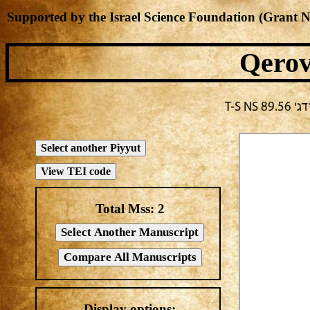
Supported by the Israel Science Foundation (Grant 
Qerov
T-S 
Total Mss:
2
Display options: