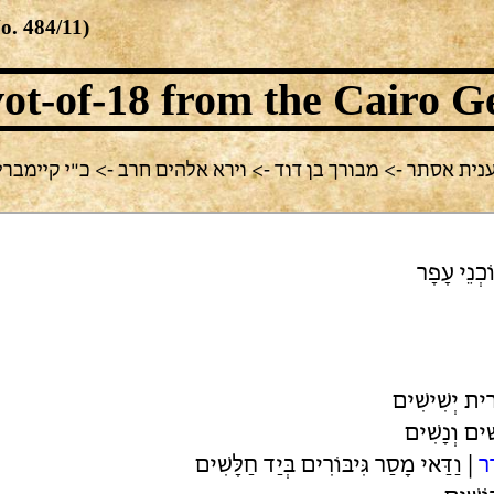
No.
484/11
)
ot-of-18
from the Cairo G
 אסתר -> מבורך בן דוד -> וירא אלהים חרב -> כ"י קיימברידג' NS 89.56
ֹכְנֵי עָפָר
רִית יְשִׁישִׁים
ִׁים וְנָשִׁים
דָר
| וַדַּאי מָסַר גִּיבּוֹרִים בְּיַד חַלָּשִׁים