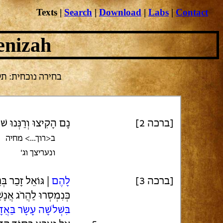
Texts
|
Search
|
Download
|
Labs
|
Contact
enizah
בחירה נוכחית: תענית
[ברכה 2]
נָם הָקִיצוּ וְרַנְּנוּ שׁו
ב<רוך...> מחיה
ונעריצך וג'
[ברכה 3]
לָהֶם
| גּוֹאֵל זָכַר בְּ
כְּנִמְסְרוּ לַהֲרֹג אֲנָש
בִּשְׁלֹשָׁה עָשָׂר בַּאֲ