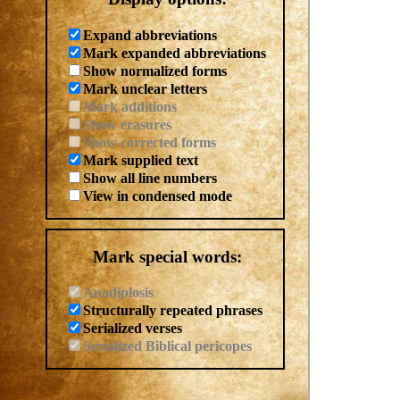
Expand abbreviations
Mark expanded abbreviations
Show normalized forms
Mark unclear letters
Mark additions
Show erasures
Show corrected forms
Mark supplied text
Show all line numbers
View in condensed mode
Mark special words:
Anadiplosis
Structurally repeated phrases
Serialized verses
Serialized Biblical pericopes