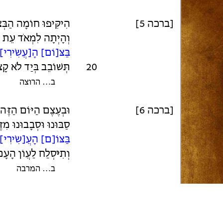
[ברכה 5]
הִיקִּיפוּ חוֹמָה הַבְּ
וְהָיְתָה לִמְאֹד עֵת 
בַּצּ[וֹם] הָ[עֲשִׂירִי]
20
תְּשׁוֹבֵב בְּיַד לֹא קָצ
ב… הרוצה
[ברכה 6]
וּבְעֶצֶם הַיּוֹם הַזֶּה
סַבּוּנוּ וּסְבָבוּנוּ מִזּ
בַּצּוֹ[ם] הָעֲ[שִׂירִי]
וְתִ
י
סְלַח לַעֲוֹן הָעָם
ב… המרבה
[ברכה 7]
25
זָמַם וְעָלָה בַּדֶּרֶךְ ה
לִשְׁפּוֹךְ עַל הָעִיר ס