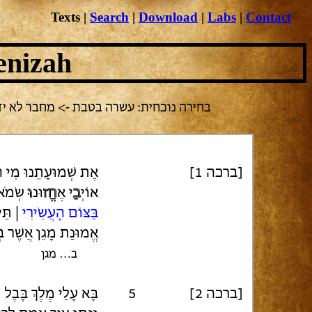
Texts
|
Search
|
Download
|
Labs
|
Contact
enizah
בחירה נוכחית: עשרה בטבת -> מחבר לא ידוע -> את שמועתינו מי האמין
[ברכה 1]
אֶת שְׁמוּעָתֵנוּ מִי ה
אוֹיְ
בַ
י אֶ
חֱז
וּנ
וּ
שְׂמֹאל
בַּצּוֹם הָעֲשִׂירִי
| תֵּ
אֱמוּנַת מָגֵן אֲשֶׁר בּ
ב… מגן
[ברכה 2]
5
בָּא עָלַי מֶלֶךְ בָּבֶל