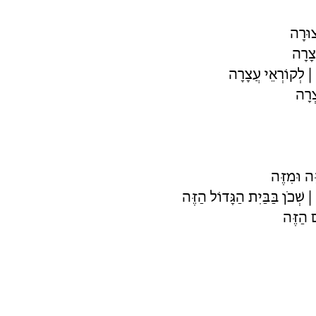
צוּרָה
צָרָה
| לְקוֹרְאֵי עֲצָרָה
ְרָה
ֶה וּמִזֶּה
| שְׁכֹן בַּבַּיִת הַגָּדוֹל הַזֶּה
 הַזֶּה
ַסְּלוּלָה
וֹלְלָה