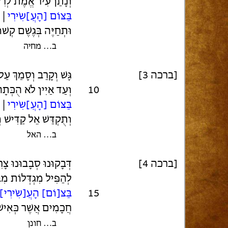
וְנָתַן עִיר אֱמֶת לְרִ
בַּצּוֹם [הָעֲ]שִׂירִי
| 
וּתְחַיֶּה בְּגֶשֶׁם קְשׁוּ
ב… מחיה
[ברכה 3]
גָּשׁ וְקָרַב וְסָמַךְ עַ
10
וְעַד אַיִין לֹא הֻכְּתָ
בַּצּוֹם [הָעֲ]שִׂירִי
| 
וְתֻקְדַּשׁ אֵל קַדִּישׁ ו
ב… האל
[ברכה 4]
דְּבָקוּנוּ סְבָבוּנוּ צָ
לְהַפִּיל מִגְדְּלוֹת מִ
15
בַּצּ[וֹם] הָעֲ[שִׂירִי]
חֲכָמִים אֲשֶׁר כְּאִישׁ
ב… חונן