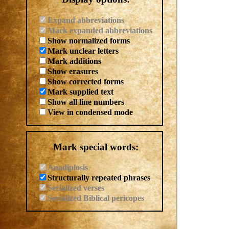
Expand abbreviations
Mark expanded abbreviations
Show normalized forms
Mark unclear letters
Mark additions
Show erasures
Show corrected forms
Mark supplied text
Show all line numbers
View in condensed mode
Mark special words:
Anadiplosis
Structurally repeated phrases
Serialized verses
Serialized Biblical pericopes