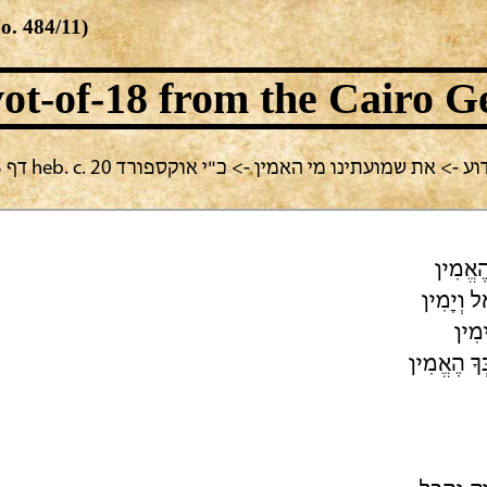
No.
484/11
)
ot-of-18
from the Cairo G
 -> כ"י אוקספורד heb. c. 20 דף 35 והמשכו הישיר כ"י ניו יורק ENA 2016.1
ֶאֱמִין
 וְיָמִין
ימִין
ְךָ הֶאֱמִין