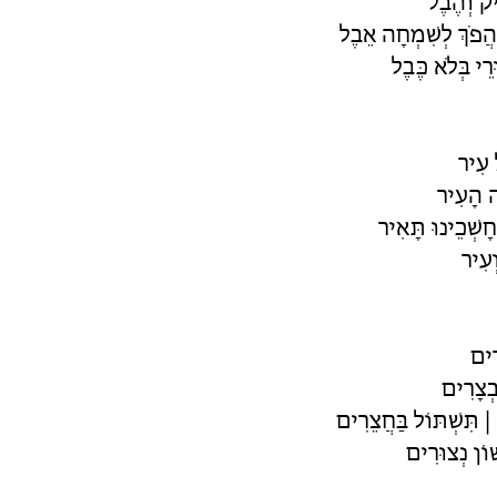
יק וְהֶבֶל
הֲפֹךְ לְשִׁמְחָה אֵבֶל
רֵי בְּלֹא כֶּבֶל
ל עִיר
ה הָעִיר
חָשְׁכֵינוּ תָּאִיר
ְעִיר
רִים
בְצָרִים
| תִּשְׁתּוֹל בַּחֲצֵרִים
וֹן נְצוּרִים