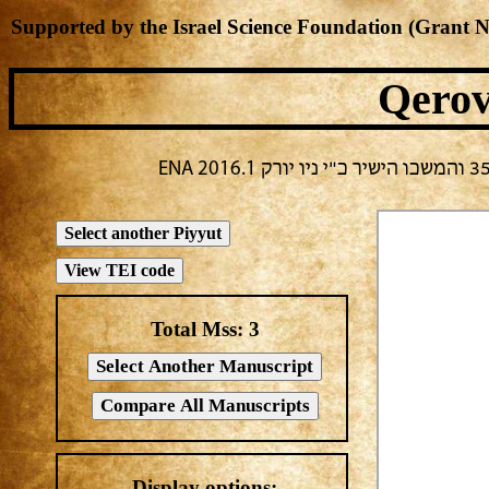
Supported by the Israel Science Foundation (Grant 
Qerov
Total Mss:
3
Display options: