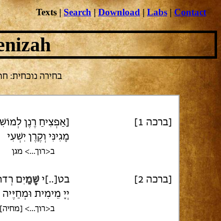
Texts
|
Search
|
Download
|
Labs
|
Contact
enizah
בחירה נוכחית: חול 
[ברכה 1]
[אַפְצִיחַ רֶנֶן לְמוֹשִׁ
מָגִינִּי וְקֶרֶן יִשְׁעִי
ב<רוך...> מגן
[ברכה 2]
בט[..]י
שָׁמַ
יִם רְדוּ
יְיָ מֵימִית וּמְחַיֶּיה
ב<רוך...> [מחיה]