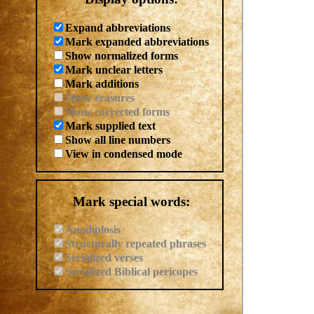
Expand abbreviations
Mark expanded abbreviations
Show normalized forms
Mark unclear letters
Mark additions
Show erasures
Show corrected forms
Mark supplied text
Show all line numbers
View in condensed mode
Mark special words:
Anadiplosis
Structurally repeated phrases
Serialized verses
Serialized Biblical pericopes