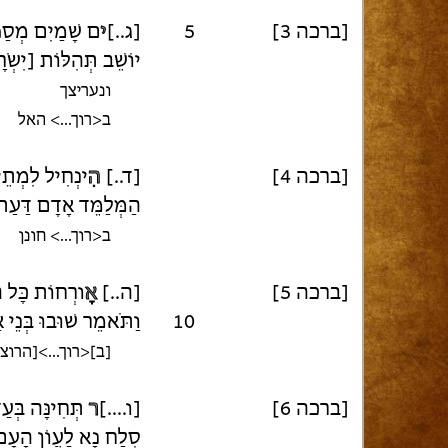
[ברכה 3]
5
[ג..]
י
ם שָׁמַיִם מְסַפ
יוֹשֵׁב תְּהִלּוֹת [יִשְׂר
ונעריצך
ב<רוך...> האל
[ברכה 4]
[ד..]
הִ
ינְחִיל לִמְתֵי
הַמְּלַמֵּד אָדָם דַּעַת
ב<רוך...> חונן
[ברכה 5]
[ה..]
אָ
ורְחוֹת כָּל 
10
וַתֹּאמֵר שׁוּבוּ בְּנֵי 
[ב]<רוך...>[הרוצ
[ברכה 6]
[ו....]
ר
תְּחִינָּה בְּע
סְלַח נָא לַעֲוֹן הָעָם