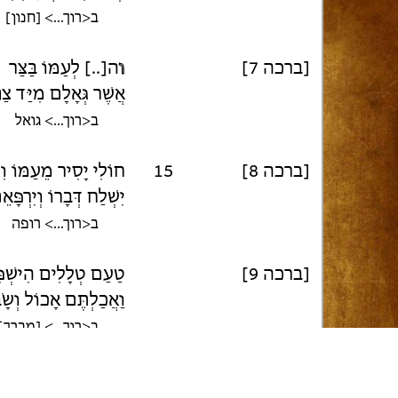
ב<רוך...> [חנון]
[ברכה 7]
ו
ה[..] לְעַמּוֹ בַּצַּר
אֲשֶׁר גְּאָלָם מִיַּד צַ
ר
ב<רוך...> גואל
[ברכה 8]
15
חוֹלִי יָסִיר מֵעַמּוֹ וִ
יִשְׁלַח דְּבָרוֹ וְיִרְפָּא
ב<רוך...> רופה
[ברכה 9]
טַעַם טְלָלִים הִישְׁפִּ
וַאֲכַלְתֶּם אָכוֹל וְשָׂב
ב<רוך...> [מברך]
[ברכה 10]
יִתְקַע בַּשּׁוֹפָר לְקַבְּ