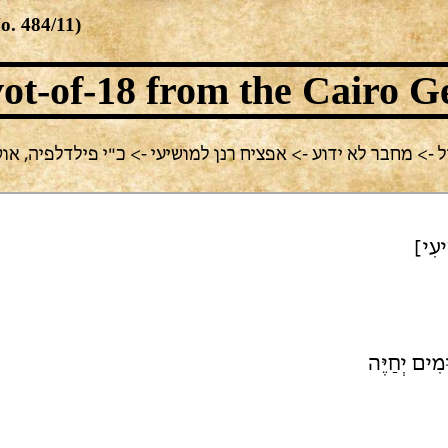
No.
484/11
)
ot-of-18
from the Cairo G
-> מחבר לא ידוע -> אפציח רנן למושיעי -> כ"י פילדלפיה, אוסף הלפ
יעִי]
מִים יְחַיֶּה