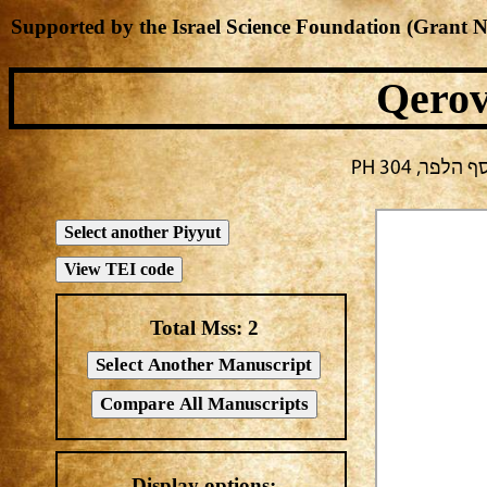
Supported by the Israel Science Foundation (Grant 
Qerov
ר, PH 304
Total Mss:
2
Display options: