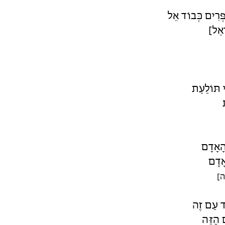
ְּרִים כְּבוֹד אֵל
ָאֵל]
 תּוֹלַעַת
הָאָדָם
אָדָם
ה]
ַד עַם זֶה
 הַזֶּה