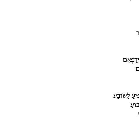
ירַפְּאֵם
ֵם
יעַ לָשׂוֹבַע
וֹעַ
צֵינוּ בְּעֶלֶץ