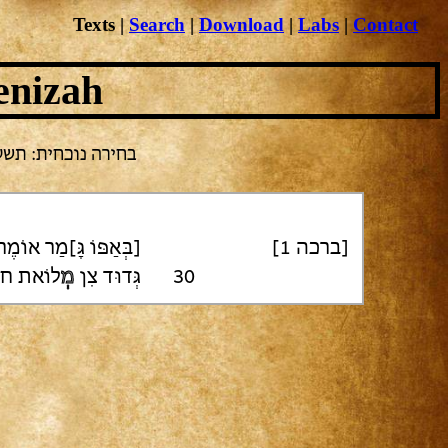
Texts
|
Search
|
Download
|
Labs
|
Contact
enizah
בחיר', T-S AS 111.275
[ברכה 1]
בְּאַפּוֹ גָּ]מַר אוֹמֶ
לוֹאת חוֹפ
מְ
גְּדוּד צִן
30