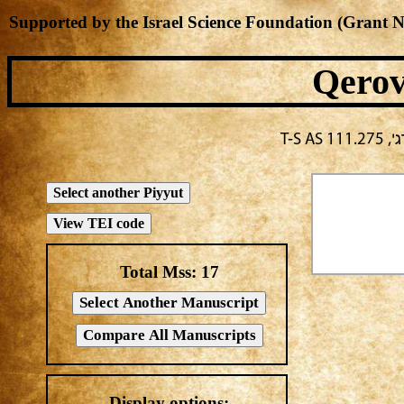
Supported by the Israel Science Foundation (Grant 
Qerov
ידג
Total Mss:
17
Display options: