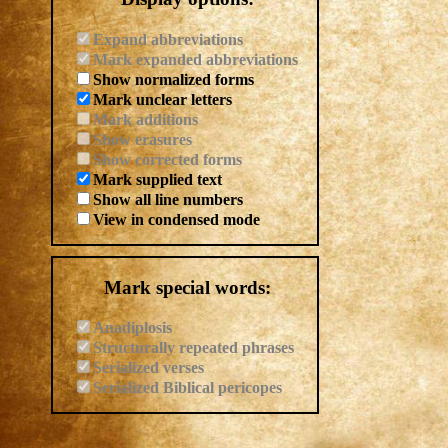
Expand abbreviations
Mark expanded abbreviations
Show normalized forms
Mark unclear letters
Mark additions
Show erasures
Show corrected forms
Mark supplied text
Show all line numbers
View in condensed mode
Mark special words:
Anadiplosis
Structurally repeated phrases
Serialized verses
Serialized Biblical pericopes