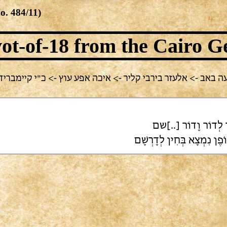
No.
484/11
)
ot-of-18
from the Cairo G
ה נוכחית: תשעה באב -> אלעזר בירבי קליר -> איכה אפע עוץ -> כ"י קיימבר
[ר לְדוֹר וָדוֹר [..]שם
ֶן נִמְצָא בְּחִין לְדָרְשָׁם