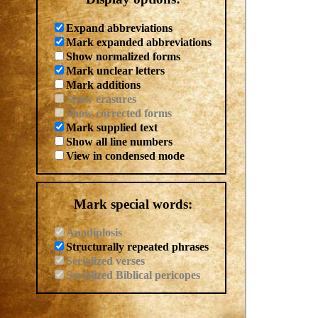
Expand abbreviations
Mark expanded abbreviations
Show normalized forms
Mark unclear letters
Mark additions
Show erasures
Show corrected forms
Mark supplied text
Show all line numbers
View in condensed mode
Mark special words:
Anadiplosis
Structurally repeated phrases
Serialized verses
Serialized Biblical pericopes