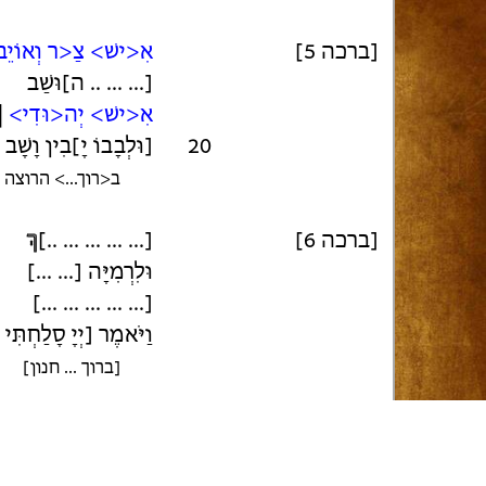
[ברכה 5]
אִ<ישׁ> צַ<ר וְאוֹיֵ
[... ... .. ה]וּשַׁב
אִ<ישׁ> יְה<וּדִי>
|
20
[וּלְבָבוֹ יָ]בִין וָשָׁב
ב<רוך...> הרוצה
[ברכה 6]
[... ... ... ... ..]
ךְ
וּלִרְמִיָּה [... ...]
[... ... ... ... ...]
וַיֹּאמֶר [יְיָ סָלַחְתִּי כ
[ברוך ... חנון]
[ברכה 7]
25
[... ... ... ...] בְּחֻומּו
[... ... ... ... ...]