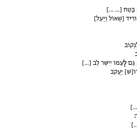
 בָּטַח [... ...]
רִ
י
ד [שְׁאוֹל וַיַּעַל]
נְקוֹב
ב
 גַּם
לְ
עַמּוֹ יִישֵּׁר לֵב [...]
וֹ[שׁ] יַעֲקֹב
..]
ה
..]