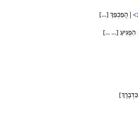
ב>
| הֲפַכְפַּךְ [...]
 הִפְגִּיעַ [... ...]
ִּדְבָרָךְ]
ֹ