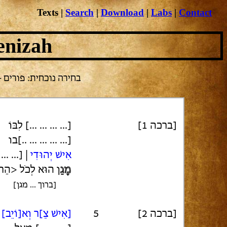
Texts
|
Search
|
Download
|
Labs
|
Contact
enizah
בחירה נוכחית: פורים -> אל
[ברכה 1]
[... ... ... ...] לִבּוֹ
[... ... ... ... ..]בו
אִישׁ יְהוּדִי
.. ... ...]
מָגֵ
ן הוּא לְכֹל <הַחו
[ברוך ... מגן]
[ברכה 2]
5
[אִישׁ צַ]ר וְא[וֹיֵב]