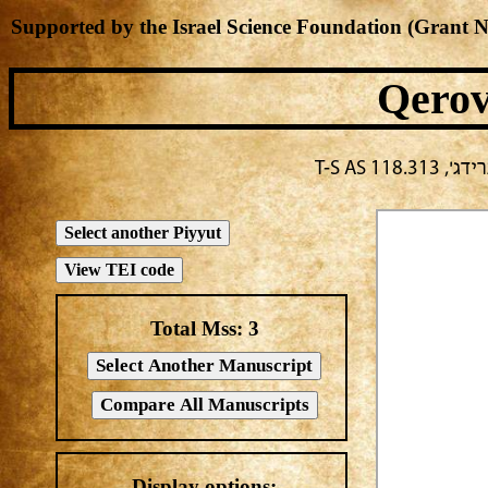
Supported by the Israel Science Foundation (Grant 
Qerov
T-S AS
Total Mss:
3
Display options: