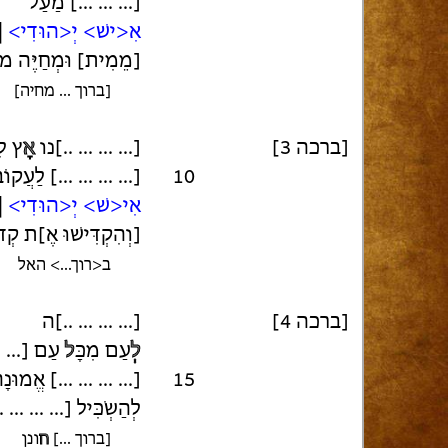
[... ... ...] מַעַל
אִ<ישׁ> יְ<הוּדִי>
|
[מֵמִית] וּמְחַיֶּה מוֹ
[ברוך ... מחיה]
[ברכה 3]
[... ... ... ..]נו
אָ
ץ לִ
10
[... ... ... ...] לַעֲקוֹ
אִי<שׁ> יְ<הוּדִי>
|
[וְהִקְדִּישׁוּ אֶ]ת קְד
ב<רוך...> האל
[ברכה 4]
[... ... ... ..]ה
לְ
עַם מִכָּ
ל
עַם [... .
15
[... ... ... ...] אֱמוּנָ
לְהַשְׂכִּיל [... ... ... .
[ברוך ...]
ח
ונן