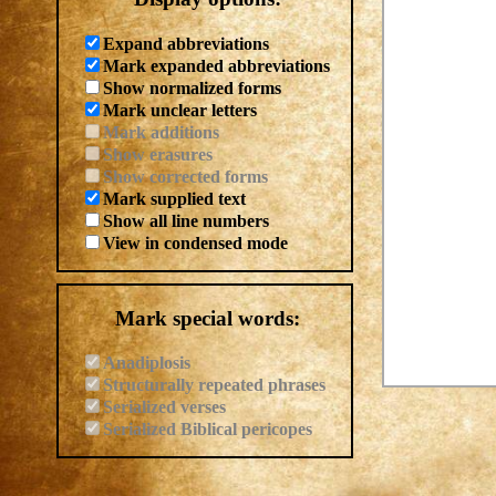
Expand abbreviations
Mark expanded abbreviations
Show normalized forms
Mark unclear letters
Mark additions
Show erasures
Show corrected forms
Mark supplied text
Show all line numbers
View in condensed mode
Mark special words:
Anadiplosis
Structurally repeated phrases
Serialized verses
Serialized Biblical pericopes