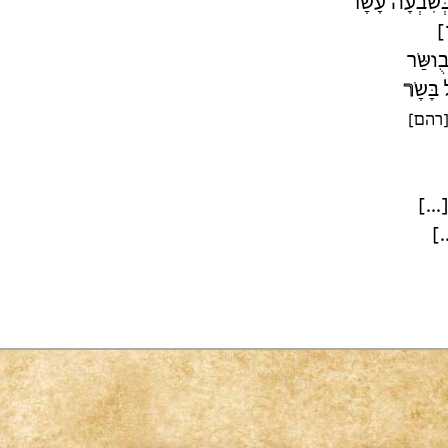
ְשִׁבְעָה עָשָׂר
ר
ֻושַּׂר
בָּשָׂ
ר
ב[רהם
ָלַי
[.