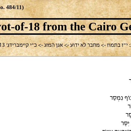
No.
484/11
)
ot-of-18
from the Cairo G
בחירה נוכחית: י"ז בתמוז -> מחבר לא ידוע -> אגן המזג -> כ"י קיימברידג
ר
עוֹף נִמְסַר
ר
ָר
ִסַּר