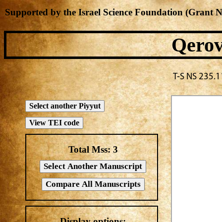
Supported by the Israel Science Foundation (Grant 
Qerov
Total Mss:
3
Display options: