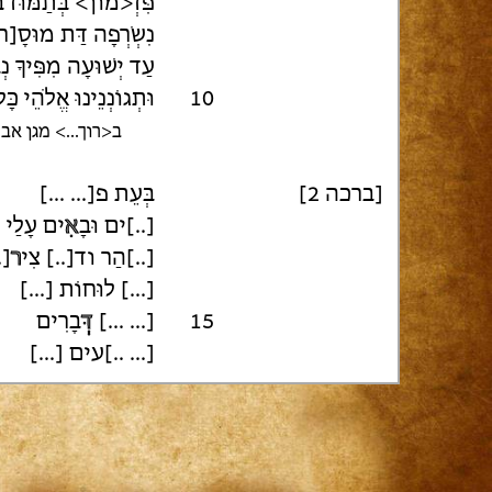
פִּזְ<מוֹן> בְּתַמּוּז בּ
נִשְׂרְפָה דַּת מוּסָ[]
עַד יְשׁוּעָה מִפִּיךָ נְב
וּתְגוֹנְנֵינוּ אֱלֹהֵי כָּל 
10
ב<רוך...> מגן א]
[ברכה 2]
בְּעֵת פ[... ...]
[..]ים וּבָ
אִ
ים ע [...]
.]
ר
[..]הַר וד[..] צִי
[...] לוּחוֹת [...]
בָרִים
דְּ
[... ...]
15
[... ..]עים [...]