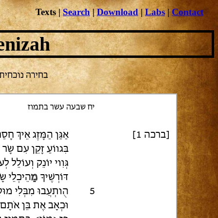
Texts
|
Search
|
Download
|
Labs
|
Contact
enizah
' T-S NS 235.113
יח שבעה עשר בתמוז
[ברכה 1]
אַגַּן הַמָּזֶג אֵיךְ חָסַ
בִּגווֹעַ זָקֵן עִם שָׂר
גְּוִוי יוֹנֵק וְעוֹלֵל לְ
דּוֹרְשֶׁיךָ
מֵ
הֵיכְלֵי שָׂ
הֻותְעֲבוּ מִבְּלִי מוּס
5
וּכְאָב אֶת בֵּן אֹתָם י